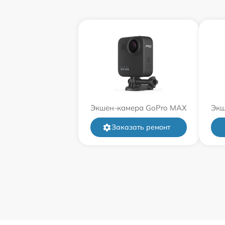
Экшен-камера GoPro MAX
Экш
Заказать ремонт