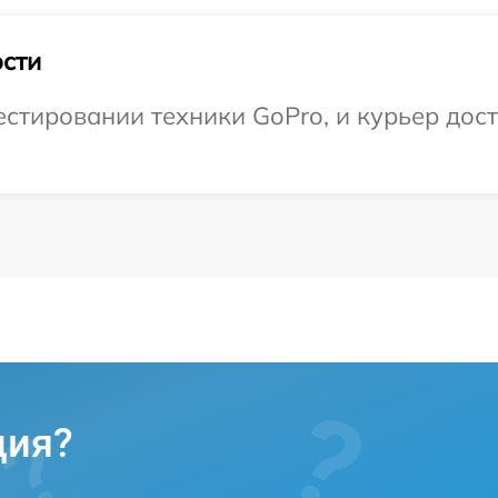
сти
тировании техники GoPro, и курьер доста
ция?