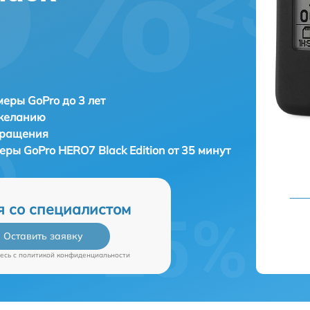
еры GoPro до 3 лет
 желанию
бращения
меры
GoPro HERO7 Black Edition от 35 минут
я со специалистом
Оставить заявку
есь c
политикой конфиденциальности